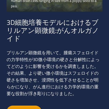
human brain cells ranging in size from a poppy seed to a
pea.
3D細胞培養モデルにおけるブ
リルアン顕微鏡:がんオルガノ
イド
ブリルアン顕微鏡を用いて、腫瘍スフェロイド
の力学特性が3D微小環境の硬さと分解性によっ
てどのように影響を受けるかを調査しました。
その結果、より硬い微小環境はスフェロイドの
硬さを増加させ、浸潤性を低下させることが明
らかになり、がん進行における力学的環境の重
要な役割が浮き彫りになりました。