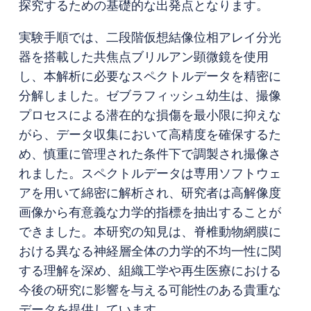
探究するための基礎的な出発点となります。
実験手順では、二段階仮想結像位相アレイ分光
器を搭載した共焦点ブリルアン顕微鏡を使用
し、本解析に必要なスペクトルデータを精密に
分解しました。ゼブラフィッシュ幼生は、撮像
プロセスによる潜在的な損傷を最小限に抑えな
がら、データ収集において高精度を確保するた
め、慎重に管理された条件下で調製され撮像さ
れました。スペクトルデータは専用ソフトウェ
アを用いて綿密に解析され、研究者は高解像度
画像から有意義な力学的指標を抽出することが
できました。本研究の知見は、脊椎動物網膜に
おける異なる神経層全体の力学的不均一性に関
する理解を深め、組織工学や再生医療における
今後の研究に影響を与える可能性のある貴重な
データを提供しています。