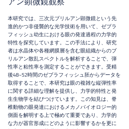
アン顕微鏡観察
本研究では、三次元ブリルアン顕微鏡という先
進的かつ非侵襲的な光学技術を用いて、ゼブラ
フィッシュ幼生における眼の発達過程の力学的
特性を探究しています。この手法により、研究
者は水晶体や各種網膜層を含む眼組織からのブ
リルアン散乱スペクトルを解析することで、弾
性率と粘性率を測定することができます。受精
後48~52時間のゼブラフィッシュ胚からデータを
取得することで、本研究は眼の複雑な縦弾性率
に関する詳細な理解を提供し、力学的特性と発
生生物学を結びつけています。この知見は、脊
椎動物の眼発達におけるメカノバイオロジー的
側面を解明する上で極めて重要であり、力学的
な力が器官形成にどのように影響するかを更に