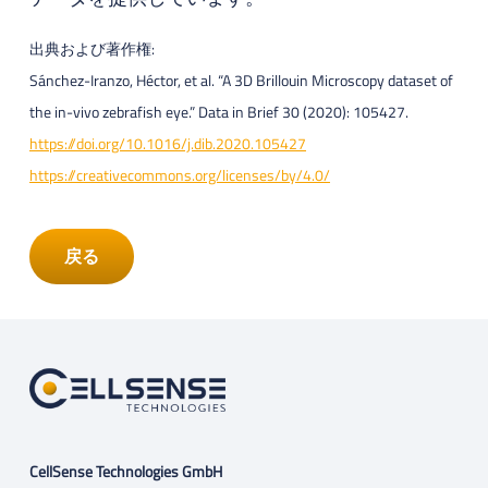
出典および著作権:
Sánchez-Iranzo, Héctor, et al. “A 3D Brillouin Microscopy dataset of
the in-vivo zebrafish eye.” Data in Brief 30 (2020): 105427.
https://doi.org/10.1016/j.dib.2020.105427
https://creativecommons.org/licenses/by/4.0/
戻る
CellSense Technologies GmbH